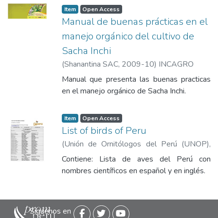
Item
Open Access
Manual de buenas prácticas en el
manejo orgánico del cultivo de
Sacha Inchi
(
Shanantina SAC
,
2009-10
)
INCAGRO
Manual que presenta las buenas practicas
en el manejo orgánico de Sacha Inchi.
Item
Open Access
List of birds of Peru
(
Unión de Ornitólogos del Perú (UNOP)
,
2009-10-20
)
Plenge, Manuel A.
Contiene: Lista de aves del Perú con
nombres científicos en español y en inglés.
Siguenos en