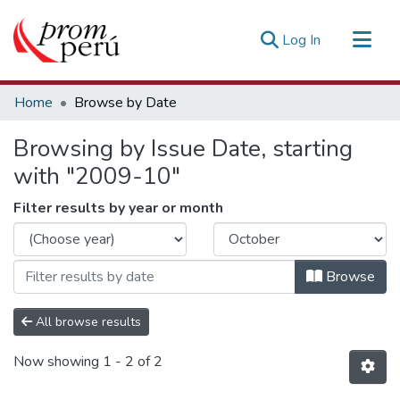
(current)
Log In
Communities & Collections
Home
Browse by Date
All of DSpace
Browsing by Issue Date, starting
Estadísticas Externas
with "2009-10"
Filter results by year or month
Browse
All browse results
Now showing
1 - 2 of 2