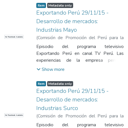
Item
Metadata only
Exportando Perú 29/11/15 -
Desarrollo de mercados:
Industrias Mayo
(
Comisión de Promoción del Perú para la
No Thumbnail Available
Exportación y el Turismo
,
2015-12-01
)
Episodio del programa televisivo
Comisión de Promoción del Perú para la
Exportando Perú en canal TV Perú. Las
Exportación y el Turismo
experiencias de la empresa peruana
Industrias Mayo, que exporta chocolate
Show more
totalmente orgánico01 de diciembre de
2015 Lima, Perú
Item
Metadata only
Exportando Perú 29/11/15 -
Desarrollo de mercados:
Industrias Surco
(
Comisión de Promoción del Perú para la
No Thumbnail Available
Exportación y el Turismo
,
2015-12-01
)
Episodio del programa televisivo