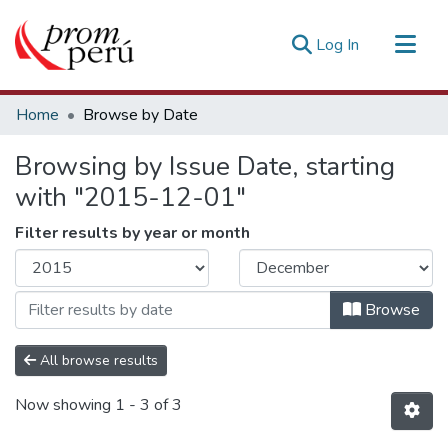
(current)
Log In
Communities & Collections
Home
Browse by Date
All of DSpace
Browsing by Issue Date, starting
Estadísticas Externas
with "2015-12-01"
Filter results by year or month
Browse
All browse results
Now showing
1 - 3 of 3