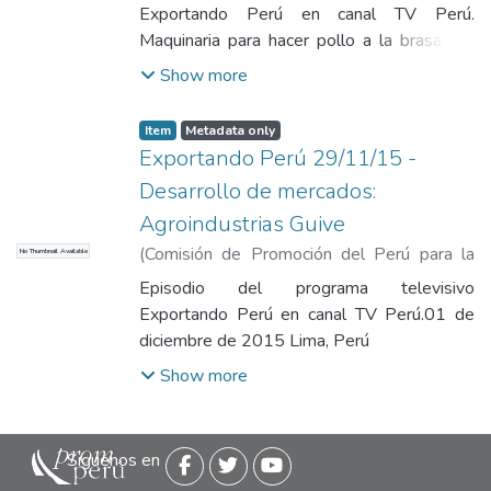
Comisión de Promoción del Perú para la
Exportando Perú en canal TV Perú.
Exportación y el Turismo
Maquinaria para hacer pollo a la brasa. 01
de diciembre de 2015 Lima, Perú
Show more
Item
Metadata only
Exportando Perú 29/11/15 -
Desarrollo de mercados:
Agroindustrias Guive
(
Comisión de Promoción del Perú para la
No Thumbnail Available
Exportación y el Turismo
,
2015-12-01
)
Episodio del programa televisivo
Comisión de Promoción del Perú para la
Exportando Perú en canal TV Perú.01 de
Exportación y el Turismo
diciembre de 2015 Lima, Perú
Show more
Siguenos en