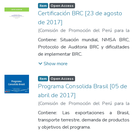
Item
Open Access
Certificación BRC [23 de agosto
de 2017]
(
Comisión de Promoción del Perú para la
Exportación y el Turismo
,
2017-04
)
Sulca,
Contiene: Situación mundial, NMSA BRC,
Willy
Protocolo de Auditoria BRC y dificultades
de implementar BRC.
Show more
Item
Open Access
Programa Consolida Brasil [05 de
abril de 2017]
(
Comisión de Promoción del Perú para la
Exportación y el Turismo
,
2017-04-05
)
Contiene: Las exportaciones a Brasil,
Quispe Loyola, Natalia Jusselin
transporte terrestre, demanda de productos
y objetivos del programa.