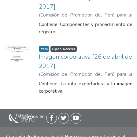
2017]
(
Comisión de Promoción del Perú para la
Exportación y el Turismo
,
2017-04-26
)
Contiene: Componentes y procedimiento de
Callahui Pagan, Katerine
registro.
Item
Open Access
Imagen corporativa [26 de abril de
2017]
(
Comisión de Promoción del Perú para la
Exportación y el Turismo
,
2017-04-26
)
Contiene: La ruta exportadora y la imagen
Mariñas Escalante, Fani
corporativa.
Siguenos en
Comisión de Promoción del Perú para la Exportación y el