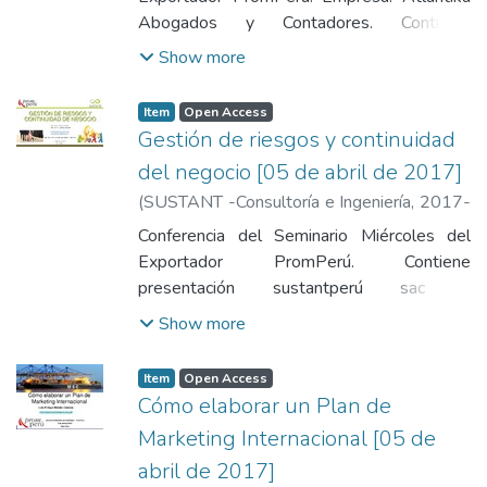
Abogados y Contadores. Contiene:
Descripción, la zona franca de Tacna,
Show more
actividades que se pueden desarrollar, tipos
de usuarios (condición de usuario
Item
Open Access
Administrador de Depósito Franco), origen,
Gestión de riesgos y continuidad
beneficios aduaneros ZOFRATACNA,
del negocio [05 de abril de 2017]
recomendaciones y conclusiones.
(
SUSTANT -Consultoría e Ingeniería
,
2017-
04-05
)
Tejeda, Michel
;
Sullcaray Rivera,
Conferencia del Seminario Miércoles del
Jessica
Exportador PromPerú. Contiene
presentación sustantperú sac -
cumplimiento legal base y viabilidad de
Show more
operaciones - competitividad y eficiencia -
sostenibilidad ambiental, social y
Item
Open Access
organizacional - garantía y transparencia.
Cómo elaborar un Plan de
Marketing Internacional [05 de
abril de 2017]