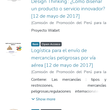
Design Thinking : ¿Cómo diseñar
un producto o servicio innovador?
[12 de mayo de 2017]
(
Comisión de Promoción del Perú para la
Exportación y el Turismo
,
2017-04-12
)
Proyecto Wallet
Huamancayo Pierrend, Juan Manuel
Item
Open Access
Logística para el envío de
mercancías peligrosas por vía
aérea [12 de mayo de 2017]
(
Comisión de Promoción del Perú para la
Exportación y el Turismo
,
2017-04-12
)
Contiene: Las mercancías : tipos y
Privat Pando, Raúl
restricciones, mercancías
peligrosas,regulaciones internacionales y
nacionales, manual IATA de mercancías
Show more
peligrosas, estructura Operativa de DGR
Goods, DGR goods en la vía marítima y