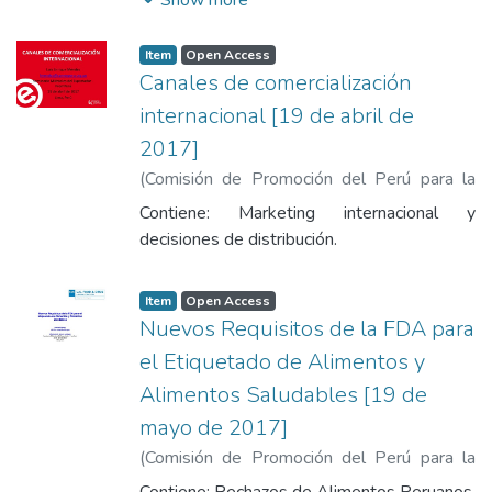
utilizarlos correctamente, clasificación de
Incoterms, responsabilidades entre V/C
Item
Open Access
para cada Regla
Canales de comercialización
internacional [19 de abril de
2017]
(
Comisión de Promoción del Perú para la
Exportación y el Turismo
,
2017-04-19
)
Contiene: Marketing internacional y
Mendez Cabezas, Luis Enrique
decisiones de distribución.
Item
Open Access
Nuevos Requisitos de la FDA para
el Etiquetado de Alimentos y
Alimentos Saludables [19 de
mayo de 2017]
(
Comisión de Promoción del Perú para la
Exportación y el Turismo
,
2017-04-19
)
Contiene: Rechazos de Alimentos Peruanos,