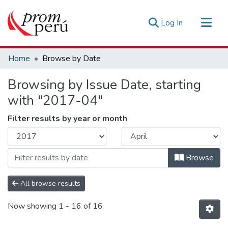
(current)
Log In
Communities & Collections
Home
Browse by Date
All of DSpace
Browsing by Issue Date, starting
Estadísticas Externas
with "2017-04"
Filter results by year or month
Browse
All browse results
Now showing
1 - 16 of 16