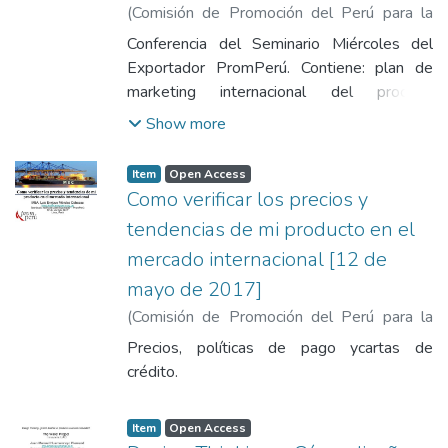
(
Comisión de Promoción del Perú para la
Exportación y el Turismo
,
2017-04-05
)
Conferencia del Seminario Miércoles del
Mendez Cabezas, Luis Enrique
Exportador PromPerú. Contiene: plan de
marketing internacional del proceso
estratégico a la construcción de la ventaja
Show more
competitiva segundo tema: plan de
marketing internacional. Análisis de
Item
Open Access
rentabilidad de las estrategias de marketing
Como verificar los precios y
tercer tema: aplicación de estrategias de
tendencias de mi producto en el
global branding cuarto tema: presentación
mercado internacional [12 de
de casos exitosos de internacionalización
mayo de 2017]
(
Comisión de Promoción del Perú para la
Exportación y el Turismo
,
2017-04-12
)
Precios, políticas de pago ycartas de
Mendez Cabezas, Luis Enrique
crédito.
Item
Open Access