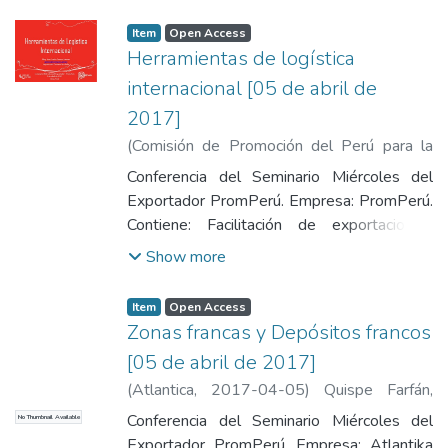
Item
Open Access
Herramientas de logística
internacional [05 de abril de
2017]
(
Comisión de Promoción del Perú para la
Exportación y el Turismo
,
2017-04-05
)
Conferencia del Seminario Miércoles del
Ganoza Alemán, Juan Carlos
Exportador PromPerú. Empresa: PromPerú.
Contiene: Facilitación de exportaciones,
actividades principales, departamento de
Show more
facilitación de exportaciones, asesorías
especializadas y eventos nacionales e
Item
Open Access
internacionales.
Zonas francas y Depósitos francos
[05 de abril de 2017]
(
Atlantica
,
2017-04-05
)
Quispe Farfán,
Percy Hugo
Conferencia del Seminario Miércoles del
No Thumbnail Available
Exportador PromPerú. Empresa: Atlantika