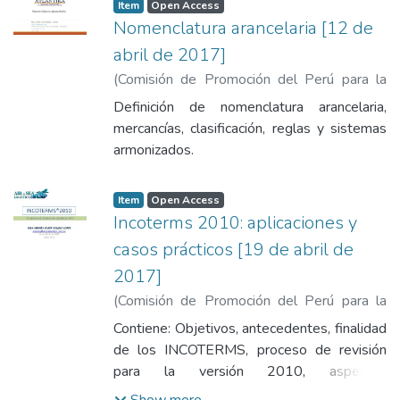
Item
Open Access
conclusiones.
Nomenclatura arancelaria [12 de
abril de 2017]
(
Comisión de Promoción del Perú para la
Exportación y el Turismo
,
2017-04-12
)
Definición de nomenclatura arancelaria,
Mazzei Coria, Christian
mercancías, clasificación, reglas y sistemas
armonizados.
Item
Open Access
Incoterms 2010: aplicaciones y
casos prácticos [19 de abril de
2017]
(
Comisión de Promoción del Perú para la
Exportación y el Turismo
,
2017-04-19
)
Contiene: Objetivos, antecedentes, finalidad
Solano Lopez, Andres Javier
de los INCOTERMS, proceso de revisión
para la versión 2010, aspectos
Incorporados en versión 2010, como
Show more