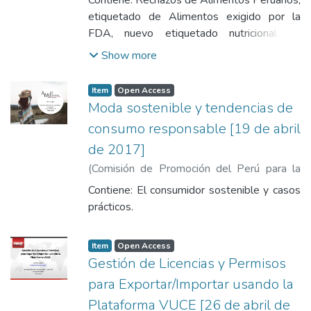
Ibañez, Gonzalo
etiquetado de Alimentos exigido por la
FDA, nuevo etiquetado nutricional de
alimentos de la FDA y redefinición de
Show more
alimento saludable por la FDA.
Item
Open Access
Moda sostenible y tendencias de
consumo responsable [19 de abril
de 2017]
(
Comisión de Promoción del Perú para la
Exportación y el Turismo
,
2017-04-19
)
Contiene: El consumidor sostenible y casos
Trujillo, Mirva
prácticos.
Item
Open Access
Gestión de Licencias y Permisos
para Exportar/Importar usando la
Plataforma VUCE [26 de abril de