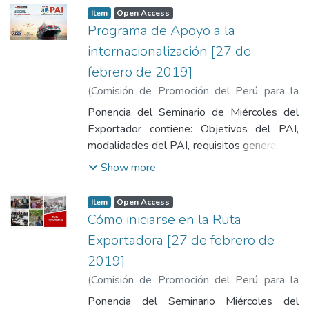
Item
Open Access
Programa de Apoyo a la
internacionalización [27 de
febrero de 2019]
(
Comisión de Promoción del Perú para la
Exportación y el Turismo
,
2019-02-27
)
Ponencia del Seminario de Miércoles del
Castillo Blanco, Andrea
Exportador contiene: Objetivos del PAI,
modalidades del PAI, requisitos generales y
específicos, potenciamiento de
Show more
exportaciones, licitaciones y alianzas
estratégicas, Franquicias, implantación
Item
Open Access
comercial, calendario de postulación y
Cómo iniciarse en la Ruta
anexo: Llenado de la ficha de postulación.
Exportadora [27 de febrero de
2019]
(
Comisión de Promoción del Perú para la
Exportación y el Turismo
,
2019-02-27
)
Ponencia del Seminario Miércoles del