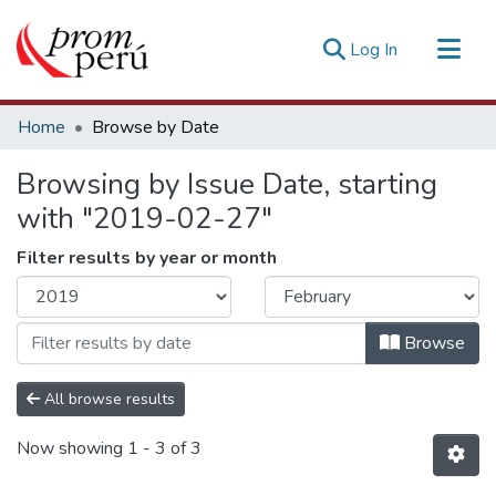
(current)
Log In
Communities & Collections
Home
Browse by Date
All of DSpace
Browsing by Issue Date, starting
Estadísticas Externas
with "2019-02-27"
Filter results by year or month
Browse
All browse results
Now showing
1 - 3 of 3