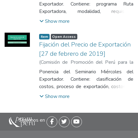
Munarriz García, Roberto
Exportador. Contiene: programa Ruta
Exportadora, modalidad, requisitos,
información de oficinas y servicios 2018
Show more
Item
Open Access
Fijación del Precio de Exportación
[27 de febrero de 2019]
(
Comisión de Promoción del Perú para la
Exportación y el Turismo
,
2019-02-27
)
Ponencia del Seminario Miércoles del
Fernandez Giura, Elix
Exportador. Contiene: clasificación de
costos, proceso de exportación, costos de
operadores logísticos, norma Incoterms
Show more
®2010 y estructura de Precios de
exportación
Siguenos en