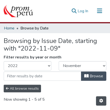
(current)
Log In
Communities & Collections
Home
Browse by Date
All of DSpace
Browsing by Issue Date, starting
Estadísticas Externas
with "2022-11-09"
Filter results by year or month
Browse
All browse results
Now showing
1 - 5 of 5