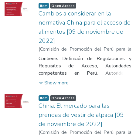
Item
Open Access
Cambios a considerar en la
normativa China para el acceso de
alimentos [09 de noviembre de
2022]
(
Comisión de Promoción del Perú para la
Exportación y el Turismo
,
2022-11-09
)
Contiene: Definición de Regulaciones y
Silva Chang, Javier
Requisitos de Acceso, Autoridades
competentes en Perú, Autoridades
competentes en China, Legislación
Show more
Alimentaria, Principales cambios en la
normativa China, Programas, Actividades,
Item
Open Access
Herramientas, Informes y Material de
China: El mercado para las
Promperú.
prendas de vestir de alpaca [09
de noviembre de 2022]
(
Comisión de Promoción del Perú para la