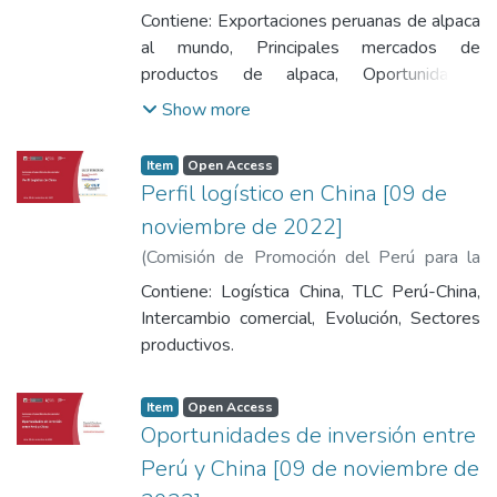
Exportación y el Turismo
,
2022-11-09
)
Contiene: Exportaciones peruanas de alpaca
Quintana, Noemí
al mundo, Principales mercados de
productos de alpaca, Oportunidades,
Análisis de la demanda, Requisitos de
Show more
entrada.
Item
Open Access
Perfil logístico en China [09 de
noviembre de 2022]
(
Comisión de Promoción del Perú para la
Exportación y el Turismo
,
2022-11-09
)
Contiene: Logística China, TLC Perú-China,
Tenorio, Luis
Intercambio comercial, Evolución, Sectores
productivos.
Item
Open Access
Oportunidades de inversión entre
Perú y China [09 de noviembre de