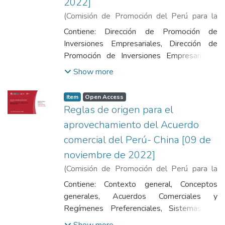
2022]
(
Comisión de Promoción del Perú para la
Exportación y el Turismo
,
2022-11-09
)
Contiene: Dirección de Promoción de
Cordova, Daniel
Inversiones Empresariales, Dirección de
Promoción de Inversiones Empresariales,
Inversión Extranjera Directa (IED) de China a
Show more
Perú, Ventajas comparativas para la
inversión en sectores clave, Portafolio de
Item
Open Access
Proyectos de Inversión de PROMPERU.
Reglas de origen para el
aprovechamiento del Acuerdo
comercial del Perú- China [09 de
noviembre de 2022]
(
Comisión de Promoción del Perú para la
Exportación y el Turismo
,
2022-11-09
)
Contiene: Contexto general, Conceptos
Vega, Sheyla
generales, Acuerdos Comerciales y
Regímenes Preferenciales, Sistemas de
certificación, Reglas de origen.
Show more