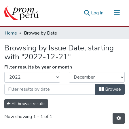
(current)
Log In
Communities & Collections
Home
Browse by Date
All of DSpace
Browsing by Issue Date, starting
Estadísticas Externas
with "2022-12-21"
Filter results by year or month
Browse
All browse results
Now showing
1 - 1 of 1