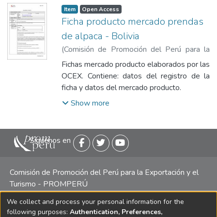
Item
Open Access
Ficha producto mercado prendas
de alpaca - Bolivia
(
Comisión de Promoción del Perú para la
Exportación y el Turismo
,
2022-12-21
)
Fichas mercado producto elaborados por las
Comisión de Promoción del Perú para la
OCEX. Contiene: datos del registro de la
Exportación y el Turismo
ficha y datos del mercado producto.
Show more
Siguenos en
Comisión de Promoción del Perú para la Exportación y el
Turismo - PROMPERÚ
We collect and process your personal information for the
Central telefónica: (511) 616 7300 / 616 7400 Calle Uno
following purposes:
Authentication, Preferences,
Oeste 50, Edificio Mincetur, Pisos 13 y 14, San Isidro -