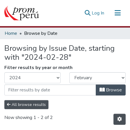
(current)
Log In
Communities & Collections
Home
Browse by Date
All of DSpace
Browsing by Issue Date, starting
Estadísticas Externas
with "2024-02-28"
Filter results by year or month
Browse
All browse results
Now showing
1 - 2 of 2