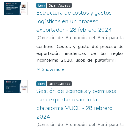
Item
Open Access
Estructura de costos y gastos
logísticos en un proceso
exportador - 28 febrero 2024
(
Comisión de Promoción del Perú para la
Exportación y el Turismo
,
2024-02-28
)
Contiene: Costos y gasto del proceso de
Perez Espinoza, Arbúes
exportación, incidencias de las reglas
Inconterms 2020, usos de plataformas y
herramientas.
Show more
Item
Open Access
Gestión de licencias y permisos
para exportar usando la
plataforma VUCE - 28 febrero
2024
(
Comisión de Promoción del Perú para la