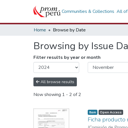
Communities & Collections
All o
Home
Browse by Date
Browsing by Issue Da
Filter results by year or month
All browse results
Now showing
1 - 2 of 2
Item
Open Access
Ficha producto 
(
Comisión de Promoci