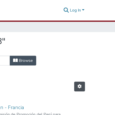
Log In
8"
Browse
n - Francia
isión de Promoción del Perú para