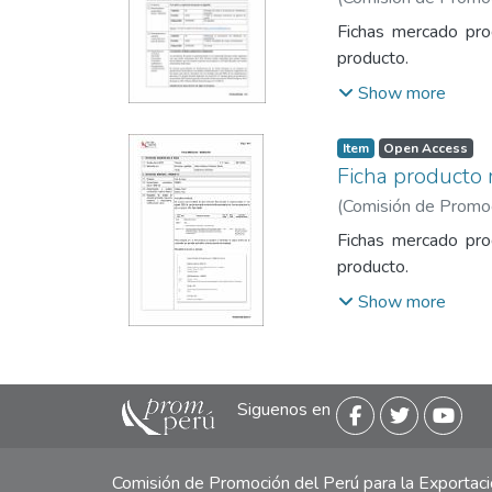
la Exportación y el 
Fichas mercado pro
producto.
Show more
Item
Open Access
Ficha producto
(
Comisión de Promoci
la Exportación y el 
Fichas mercado pro
producto.
Show more
Siguenos en
Comisión de Promoción del Perú para la Exporta