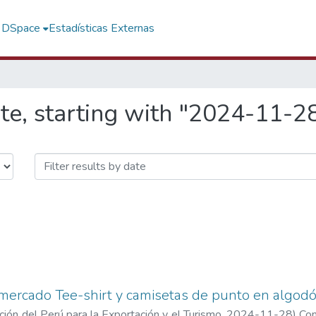
f DSpace
Estadísticas Externas
te, starting with "2024-11-2
mercado Tee-shirt y camisetas de punto en algodó
ón del Perú para la Exportación y el Turismo
,
2024-11-28
)
Com