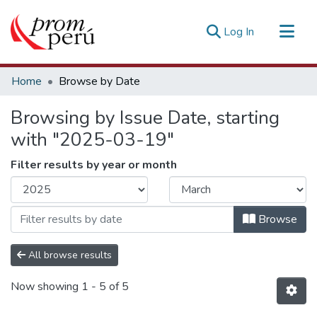
(current)
Log In
Communities & Collections
Home
Browse by Date
All of DSpace
Browsing by Issue Date, starting
Estadísticas Externas
with "2025-03-19"
Filter results by year or month
Browse
All browse results
Now showing
1 - 5 of 5