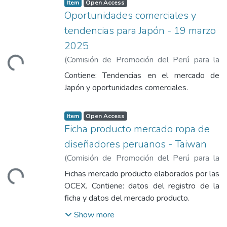
Item
Open Access
Oportunidades comerciales y
tendencias para Japón - 19 marzo
2025
(
Comisión de Promoción del Perú para la
Loading...
Exportación y el Turismo
,
2025-03-19
)
Contiene: Tendencias en el mercado de
Peraldo, Fernando
Japón y oportunidades comerciales.
Item
Open Access
Ficha producto mercado ropa de
diseñadores peruanos - Taiwan
(
Comisión de Promoción del Perú para la
Exportación y el Turismo
,
2025-03-19
)
Fichas mercado producto elaborados por las
Loading...
Comisión de Promoción del Perú para la
OCEX. Contiene: datos del registro de la
Exportación y el Turismo
ficha y datos del mercado producto.
Show more