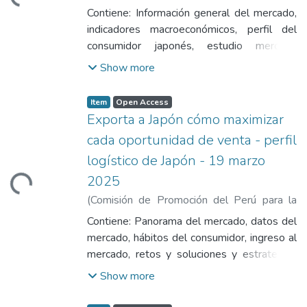
Loading...
Exportación y el Turismo
,
2025-03-19
)
Contiene: Información general del mercado,
Maraví Acosta, Diana
indicadores macroeconómicos, perfil del
consumidor japonés, estudio mercado
alimentos funcionales y tendencias
Show more
alimenticias.
Item
Open Access
Exporta a Japón cómo maximizar
cada oportunidad de venta - perfil
logístico de Japón - 19 marzo
2025
Loading...
(
Comisión de Promoción del Perú para la
Exportación y el Turismo
,
2025-03-19
)
Contiene: Panorama del mercado, datos del
Cabrera, Daniel
mercado, hábitos del consumidor, ingreso al
mercado, retos y soluciones y estrategias
de mercado.
Show more