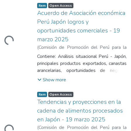
Item
Open Access
Acuerdo de Asociación económica
Perú Japón logros y
oportunidades comerciales - 19
marzo 2025
Loading...
(
Comisión de Promoción del Perú para la
Exportación y el Turismo
,
2025-03-19
)
Contiene: Análisis situacional Perú - Japón,
Gutierrez, Claudia
principales productos exportados, canastas
arancelarias, oportunidades de negocio,
datos adicionales: Certificación de origen.
Show more
Item
Open Access
Tendencias y proyecciones en la
cadena de alimentos procesados
en Japón - 19 marzo 2025
(
Comisión de Promoción del Perú para la