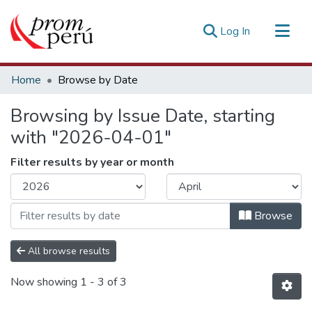
(current)
Log In
Communities & Collections
Home
Browse by Date
All of DSpace
Browsing by Issue Date, starting
Estadísticas Externas
with "2026-04-01"
Filter results by year or month
Browse
All browse results
Now showing
1 - 3 of 3