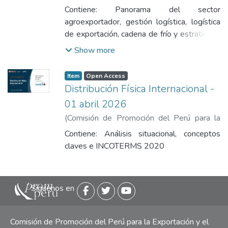
Exportación y el Turismo
,
2026-04-01
)
Contiene: Panorama del sector
Chavesta, Eileen
agroexportador, gestión logística, logística
de exportación, cadena de frío y estrategias
y retos.
Show more
Item
Open Access
Distribución Física Internacional -
01 abril 2026
(
Comisión de Promoción del Perú para la
Exportación y el Turismo
,
2026-04-01
)
Contiene: Análisis situacional, conceptos
Ypanaqué Estrada, Carlos Alberto
claves e INCOTERMS 2020
Siguenos en
Comisión de Promoción del Perú para la Exportación y el