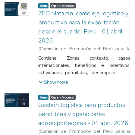
Item
Open Access
ZED Matarani como eje logístico y
productivo para la exportación
desde el sur del Perú - 01 abril
2026
(
Comisión de Promoción del Perú para la
Exportación y el Turismo
,
2026-04-01
)
Contiene: Zonas, contexto, casos
Valdivia Machuca, Julissa
internacionales, beneficios e incentivos,
actividades permitidas, desempeño, zona
especial, conectividad portuaria y
Show more
obligaciones de usuarios.
Item
Open Access
Gestión logística para productos
perecibles y operaciones
agroexportadoras - 01 abril 2026
(
Comisión de Promoción del Perú para la