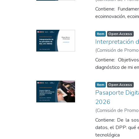
Contiene: Fundament
ecoinnovación, ecoin
Item
Open Access
Interpretación 
(
Comisión de Promoci
Contiene: Objetivos
diagnóstico de mi em
Item
Open Access
Pasaporte Digit
2026
(
Comisión de Promoci
Contiene: De la sos
datos, el DPP: qué 
tecnológica