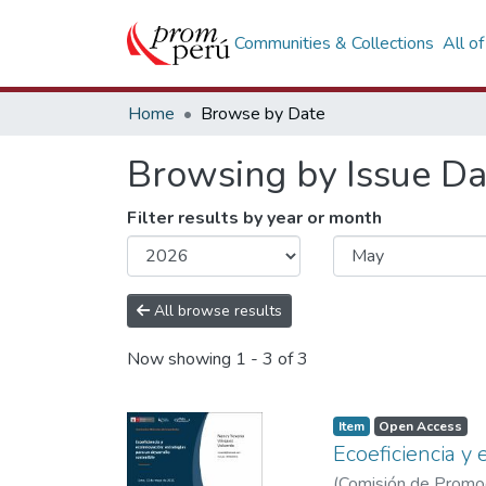
Communities & Collections
All o
Home
Browse by Date
Browsing by Issue Da
Filter results by year or month
All browse results
Now showing
1 - 3 of 3
Item
Open Access
Ecoeficiencia y
(
Comisión de Promoci