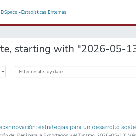
f DSpace
Estadísticas Externas
te, starting with "2026-05-1
 ecoinnovación: estrategias para un desarrollo sos
ón del Perú para la Exportación y el Turismo
,
2026-05-13
)
Vás