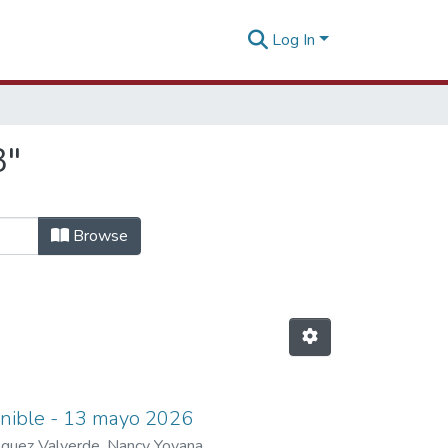
Log In
3"
Browse
tenible - 13 mayo 2026
quez Valverde, Nancy Yovana