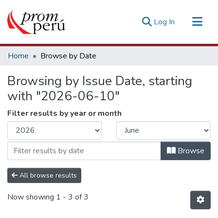
(current)
Log In
Communities & Collections
Home
Browse by Date
All of DSpace
Browsing by Issue Date, starting
Estadísticas Externas
with "2026-06-10"
Filter results by year or month
Browse
All browse results
Now showing
1 - 3 of 3