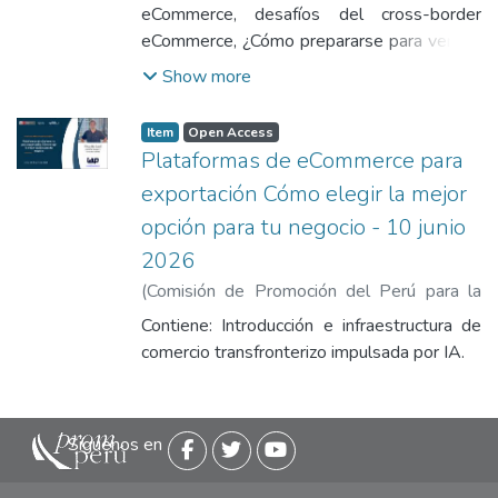
Miranda, Raúl
eCommerce, desafíos del cross-border
eCommerce, ¿Cómo prepararse para vender
en USA?, oportunidades del cross-border
Show more
eCommerce.
Item
Open Access
Plataformas de eCommerce para
exportación Cómo elegir la mejor
opción para tu negocio - 10 junio
2026
(
Comisión de Promoción del Perú para la
Exportación y el Turismo
,
2026-06-10
)
Contiene: Introducción e infraestructura de
Leal, Nicolas
comercio transfronterizo impulsada por IA.
Siguenos en