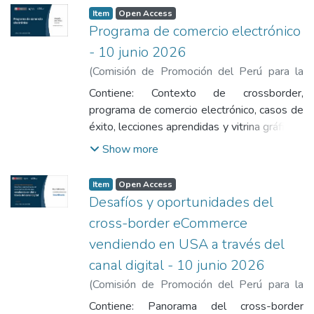
Item
Open Access
Programa de comercio electrónico
- 10 junio 2026
(
Comisión de Promoción del Perú para la
Exportación y el Turismo
,
2026-06-10
)
Aro
Contiene: Contexto de crossborder,
Díaz, Angela
programa de comercio electrónico, casos de
éxito, lecciones aprendidas y vitrina gráfica y
herramientas de comercio electrónico.
Show more
Item
Open Access
Desafíos y oportunidades del
cross-border eCommerce
vendiendo en USA a través del
canal digital - 10 junio 2026
(
Comisión de Promoción del Perú para la
Exportación y el Turismo
,
2026-06-10
)
Contiene: Panorama del cross-border