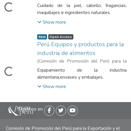
Exportación y el Turismo
,
2018-05
)
Cuidado de la piel, cabello, fragancias,
Loading...
Comisión de Promoción del Perú para la
maquillajes e ingredientes naturales.
Exportación y el Turismo
Show more
Item
Open Access
Perú Equipos y productos para la
industria de alimentos
(
Comisión de Promoción del Perú para la
Exportación y el Turismo
,
2018
)
Comisión
Equipamiento de la industria
Loading...
de Promoción del Perú para la Exportación
alimentaria,envases y embalajes.
y el Turismo
Show more
Siguenos en
Comisión de Promoción del Perú para la Exportación y el