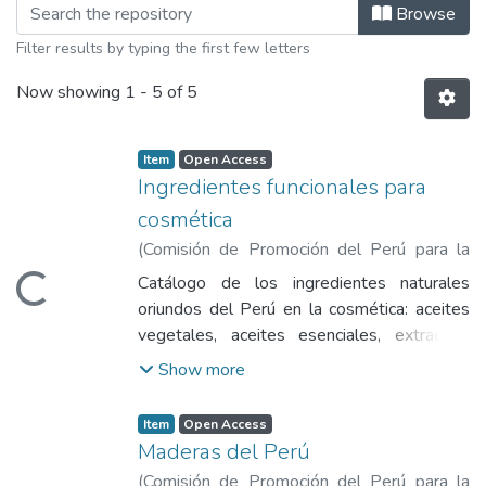
Browsing Libros y guías by Title
Browse
Filter results by typing the first few letters
Now showing
1 - 5 of 5
Item
Open Access
Ingredientes funcionales para
cosmética
(
Comisión de Promoción del Perú para la
Exportación y el Turismo
,
2020
)
Comisión
Catálogo de los ingredientes naturales
Loading...
de Promoción del Perú para la Exportación
oriundos del Perú en la cosmética: aceites
y el Turismo
vegetales, aceites esenciales, extractos,
mantecas, gomas y colorantes.
Show more
Item
Open Access
Maderas del Perú
(
Comisión de Promoción del Perú para la