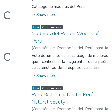
Exportación y el Turismo
,
2019-04
)
Catálogo de maderas del Perú.
Comisión de Promoción del Perú para la
Loading...
Show more
Exportación y el Turismo
Item
Open Access
Maderas del Perú = Woods of
Peru
(
Comisión de Promoción del Perú para la
Exportación y el Turismo
,
2004
)
Comisión
Este documento es un catálogo de maderas
Loading...
de Promoción del Perú para la Exportación
que contienen la siguiente descripción:
y el Turismo
características de la especie, características
de la madera y recomendaciones técnicas.
Show more
Item
Open Access
Perú Belleza natural = Perú
Natural beauty
(
Comisión de Promoción del Perú para la