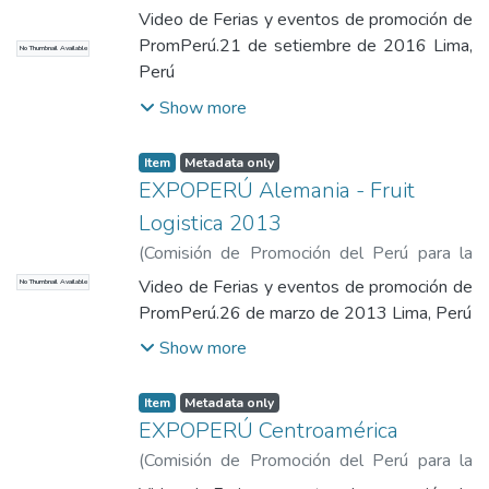
Exportación y el Turismo
,
2016-09-21
)
Video de Ferias y eventos de promoción de
Comisión de Promoción del Perú para la
PromPerú.21 de setiembre de 2016 Lima,
No Thumbnail Available
Exportación y el Turismo
Perú
Show more
Item
Metadata only
EXPOPERÚ Alemania - Fruit
Logistica 2013
(
Comisión de Promoción del Perú para la
Exportación y el Turismo
,
2013-03-26
)
Video de Ferias y eventos de promoción de
No Thumbnail Available
Comisión de Promoción del Perú para la
PromPerú.26 de marzo de 2013 Lima, Perú
Exportación y el Turismo
Show more
Item
Metadata only
EXPOPERÚ Centroamérica
(
Comisión de Promoción del Perú para la
Exportación y el Turismo
,
2013-11-12
)