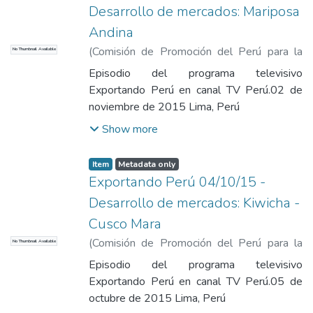
Desarrollo de mercados: Mariposa
Andina
(
Comisión de Promoción del Perú para la
No Thumbnail Available
Exportación y el Turismo
,
2015-11-02
)
Episodio del programa televisivo
Comisión de Promoción del Perú para la
Exportando Perú en canal TV Perú.02 de
Exportación y el Turismo
noviembre de 2015 Lima, Perú
Show more
Item
Metadata only
Exportando Perú 04/10/15 -
Desarrollo de mercados: Kiwicha -
Cusco Mara
(
Comisión de Promoción del Perú para la
No Thumbnail Available
Exportación y el Turismo
,
2015-10-05
)
Episodio del programa televisivo
Comisión de Promoción del Perú para la
Exportando Perú en canal TV Perú.05 de
Exportación y el Turismo
octubre de 2015 Lima, Perú