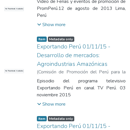
Video de Ferias y eventos de promoción de
Comisión de Promoción del Perú para la
PromPerú.12 de agosto de 2013 Lima,
No Thumbnail Available
Exportación y el Turismo
Perú
Show more
Item
Metadata only
Exportando Perú 01/11/15 -
Desarrollo de mercados:
Agroindustrias Amazónicas
(
Comisión de Promoción del Perú para la
No Thumbnail Available
Exportación y el Turismo
,
2015-11-03
)
Episodio del programa televisivo
Comisión de Promoción del Perú para la
Exportando Perú en canal TV Perú. 03
Exportación y el Turismo
noviembre 2015
Show more
Item
Metadata only
Exportando Perú 01/11/15 -