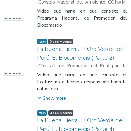
(
Consejo Nacional del Ambiente, CONAM
,
2013
)
Brack Egg, Antonio
Video que narra en que consiste el
Programa Nacional de Promoción del
No Thumbnail Available
Biocomercio
Item
Open Access
La Buena Tierra. El Oro Verde del
Perú. El Biocomercio (Parte 2)
(
Comisión de Promoción del Perú para la
Exportación y el Turismo
,
2013
)
Brack Egg,
Video que narra en que consiste el
No Thumbnail Available
Antonio
Ecoturismo o turismo responsable hacia la
naturaleza
Show more
Item
Open Access
La Buena Tierra. El Oro Verde del
Perú. El Biocomercio (Parte 4)