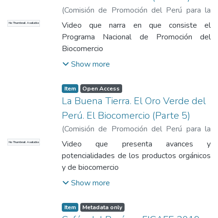
(
Comisión de Promoción del Perú para la
Exportación y el Turismo
,
2013
)
Brack Egg,
Video que narra en que consiste el
No Thumbnail Available
Antonio
Programa Nacional de Promoción del
Biocomercio
Show more
Item
Open Access
La Buena Tierra. El Oro Verde del
Perú. El Biocomercio (Parte 5)
(
Comisión de Promoción del Perú para la
Exportación y el Turismo
,
2013
)
Brack Egg,
Video que presenta avances y
No Thumbnail Available
Antonio
potencialidades de los productos orgánicos
y de biocomercio
Show more
Item
Metadata only