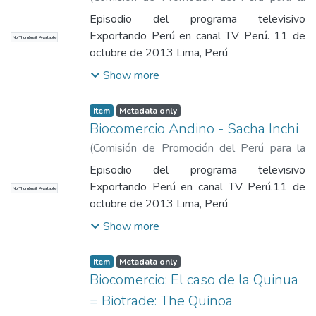
Exportación y el Turismo
,
2013-10-11
)
Episodio del programa televisivo
Comisión de Promoción del Perú para la
Exportando Perú en canal TV Perú. 11 de
No Thumbnail Available
Exportación y el Turismo
octubre de 2013 Lima, Perú
Show more
Item
Metadata only
Biocomercio Andino - Sacha Inchi
(
Comisión de Promoción del Perú para la
Exportación y el Turismo
,
2013-10-11
)
Episodio del programa televisivo
Comisión de Promoción del Perú para la
Exportando Perú en canal TV Perú.11 de
No Thumbnail Available
Exportación y el Turismo
octubre de 2013 Lima, Perú
Show more
Item
Metadata only
Biocomercio: El caso de la Quinua
= Biotrade: The Quinoa