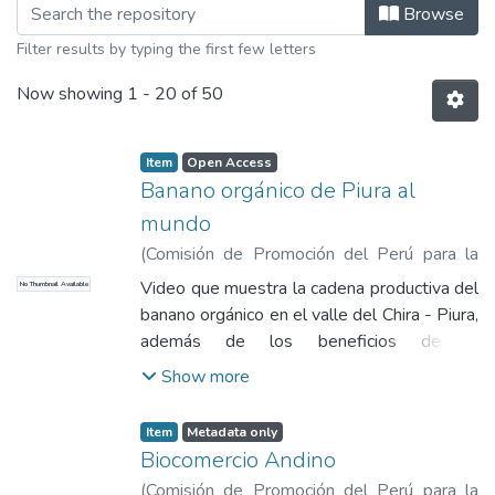
Browsing Videos by Title
Browse
Filter results by typing the first few letters
Now showing
1 - 20 of 50
Item
Open Access
Banano orgánico de Piura al
mundo
(
Comisión de Promoción del Perú para la
Exportación y el Turismo
,
2013
)
Ministerio
Video que muestra la cadena productiva del
No Thumbnail Available
de Agricultura y Riego
banano orgánico en el valle del Chira - Piura,
además de los beneficios de la
asociatividad para la comercialización de
Show more
este producto
Item
Metadata only
Biocomercio Andino
(
Comisión de Promoción del Perú para la