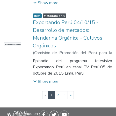
Show more
Item
Metadata only
Exportando Perú 04/10/15 -
Desarrollo de mercados:
Mandarina Orgánica - Cultivos
Orgánicos
No Thumbnail Available
(
Comisión de Promoción del Perú para la
Exportación y el Turismo
,
2015-10-05
)
Episodio del programa televisivo
Comisión de Promoción del Perú para la
Exportando Perú en canal TV Perú.05 de
Exportación y el Turismo
octubre de 2015 Lima, Perú
Show more
(current)
«
1
2
3
»
Siguenos en