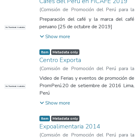
Cafés del Perú en FICAFE 2019
(
Comisión de Promoción del Perú para la
Exportación y el Turismo
,
2019-10-25
)
Preparación del café y la marca del café
Comisión de Promoción del Perú para la
peruano [25 de octubre de 2019]
No Thumbnail Available
Exportación y el Turismo
Show more
Item
Metadata only
Centro Exporta
(
Comisión de Promoción del Perú para la
Exportación y el Turismo
,
2016-09-20
)
Video de Ferias y eventos de promoción de
Comisión de Promoción del Perú para la
PromPerú.20 de setiembre de 2016 Lima,
No Thumbnail Available
Exportación y el Turismo
Perú
Show more
Item
Metadata only
Expoalimentaria 2014
(
Comisión de Promoción del Perú para la