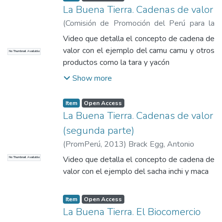
La Buena Tierra. Cadenas de valor
(
Comisión de Promoción del Perú para la
Exportación y el Turismo
,
2013
)
Brack Egg,
Video que detalla el concepto de cadena de
Antonio
valor con el ejemplo del camu camu y otros
No Thumbnail Available
productos como la tara y yacón
Show more
Item
Open Access
La Buena Tierra. Cadenas de valor
(segunda parte)
(
PromPerú
,
2013
)
Brack Egg, Antonio
Video que detalla el concepto de cadena de
No Thumbnail Available
valor con el ejemplo del sacha inchi y maca
Item
Open Access
La Buena Tierra. El Biocomercio