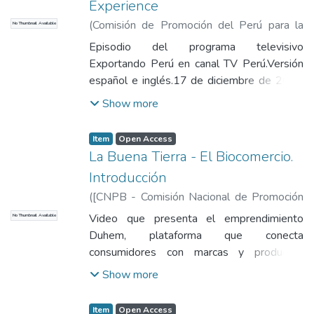
Experience
(
Comisión de Promoción del Perú para la
No Thumbnail Available
Exportación y el Turismo
,
2012-09-17
)
Episodio del programa televisivo
Comisión de Promoción del Perú para la
Exportando Perú en canal TV Perú.Versión
Exportación y el Turismo
español e inglés.17 de diciembre de 2012
Lima, Perú
Show more
Item
Open Access
La Buena Tierra - El Biocomercio.
Introducción
(
[CNPB - Comisión Nacional de Promoción
del Biocomercio, Biodiversidad]
,
2013
)
Video que presenta el emprendimiento
No Thumbnail Available
Brack Egg, Antonio
Duhem, plataforma que conecta
consumidores con marcas y productos
socialmente responsables.
Show more
Item
Open Access