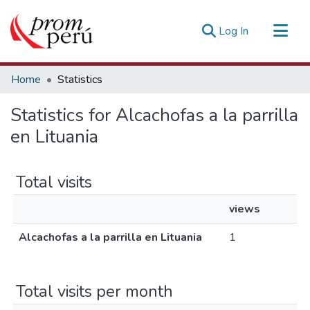
(current)
Log In
Communities & Collections
Home
Statistics
All of DSpace
Statistics for Alcachofas a la parrilla
Estadísticas Externas
en Lituania
Total visits
views
Alcachofas a la parrilla en Lituania
1
Total visits per month