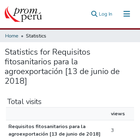
(current)
Log In
Communities & Collections
Home
Statistics
All of DSpace
Statistics for Requisitos
Estadísticas Externas
fitosanitarios para la
agroexportación [13 de junio de
2018]
Total visits
views
Requisitos fitosanitarios para la
3
agroexportación [13 de junio de 2018]