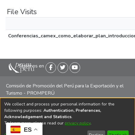
File Visits
Conferencias_camex_como_elaborar_plan_introduccio
Siguenos en
Comisión de Promoción del Perú para la Exportación y el
Turismo - PROMPERÚ
We collect and process your personal information for the
Central telefónica: (511) 616 7300 / 616 7400 Calle Uno
following purposes:
Authentication, Preferences,
Oeste 50, Edificio Mincetur, Pisos 13 y 14, San Isidro -
Acknowledgement and Statistics
.
Lima
To learn more, please read our
privacy policy
.
ES