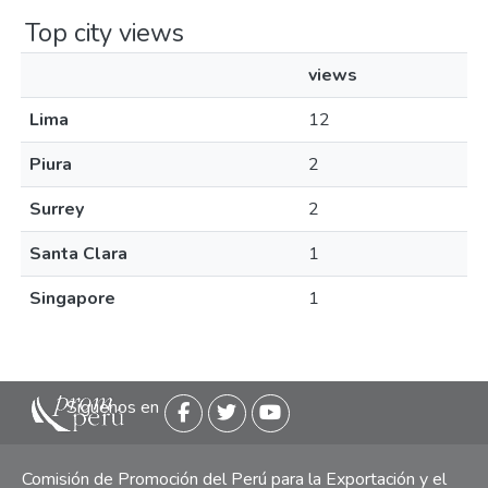
Top city views
views
Lima
12
Piura
2
Surrey
2
Santa Clara
1
Singapore
1
Siguenos en
Comisión de Promoción del Perú para la Exportación y el