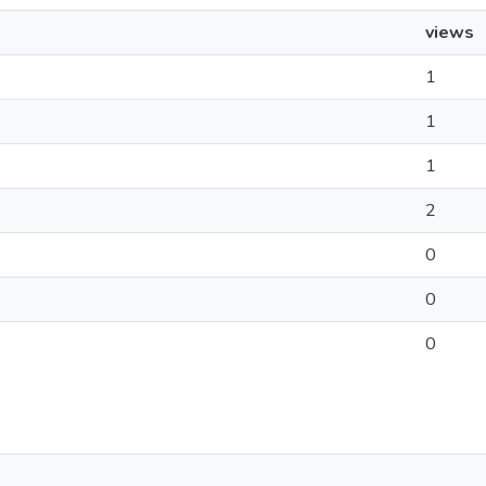
views
1
1
1
2
0
0
0