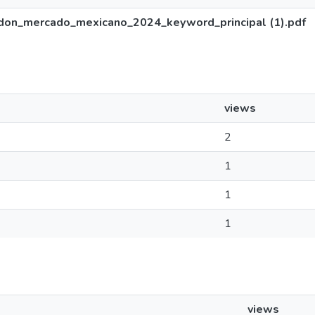
don_mercado_mexicano_2024_keyword_principal (1).pdf
views
2
1
1
1
views