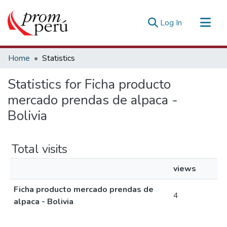
(current)
Log In
Communities & Collections
Home
Statistics
All of DSpace
Statistics for Ficha producto
Estadísticas Externas
mercado prendas de alpaca -
Bolivia
Total visits
views
Ficha producto mercado prendas de
4
alpaca - Bolivia