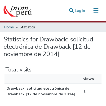
(current)
Log In
Communities & Collections
Home
Statistics
All of DSpace
Statistics for Drawback: solicitud
Estadísticas Externas
electrónica de Drawback [12 de
noviembre de 2014]
Total visits
views
Drawback: solicitud electrónica de
1
Drawback [12 de noviembre de 2014]