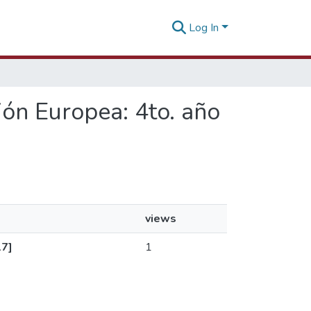
Log In
ión Europea: 4to. año
views
17]
1