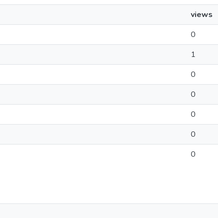
views
0
1
0
0
0
0
0