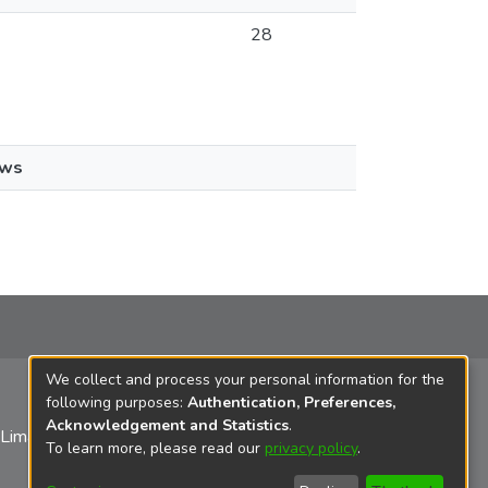
28
ews
We collect and process your personal information for the
following purposes:
Authentication, Preferences,
Acknowledgement and Statistics
.
 Lima
To learn more, please read our
privacy policy
.