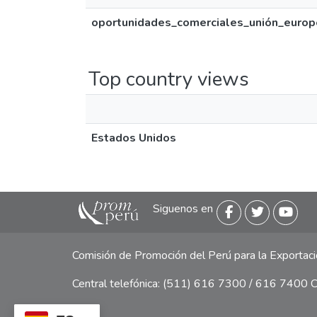
oportunidades_comerciales_unión_europ
Top country views
Estados Unidos
Siguenos en
Comisión de Promoción del Perú para la Exporta
Central telefónica: (511) 616 7300 / 616 7400 Ca