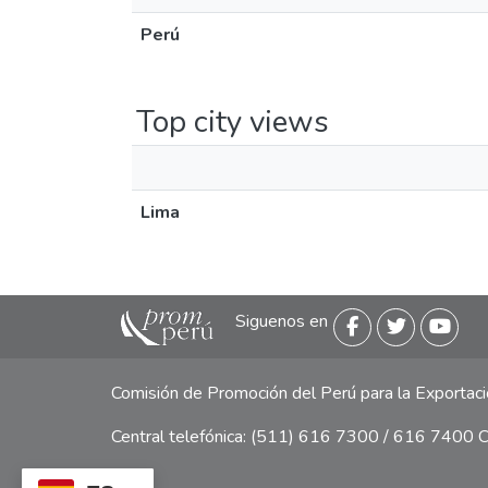
Perú
Top city views
Lima
Siguenos en
Comisión de Promoción del Perú para la Exporta
Central telefónica: (511) 616 7300 / 616 7400 Ca