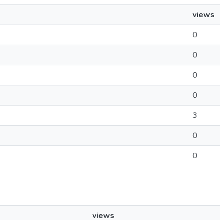
views
0
0
0
0
3
0
0
views