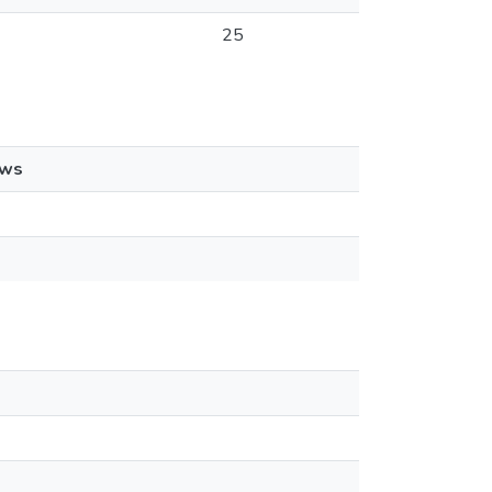
25
ews