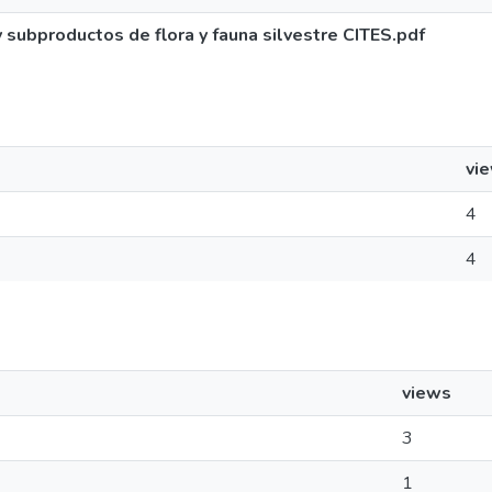
subproductos de flora y fauna silvestre CITES.pdf
vi
4
4
views
3
1