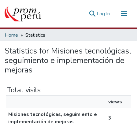
(current)
Log In
Communities & Collections
Home
Statistics
All of DSpace
Statistics for Misiones tecnológicas,
Estadísticas Externas
seguimiento e implementación de
mejoras
Total visits
views
Misiones tecnológicas, seguimiento e
3
implementación de mejoras