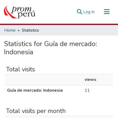
(current)
Log In
Communities & Collections
Home
Statistics
All of DSpace
Statistics for Guía de mercado:
Estadísticas Externas
Indonesia
Total visits
views
Guía de mercado: Indonesia
11
Total visits per month