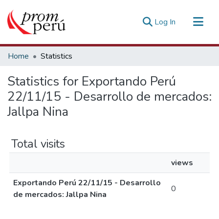
(current)
Log In
Communities & Collections
Home
Statistics
All of DSpace
Statistics for Exportando Perú
Estadísticas Externas
22/11/15 - Desarrollo de mercados:
Jallpa Nina
Total visits
views
Exportando Perú 22/11/15 - Desarrollo
0
de mercados: Jallpa Nina