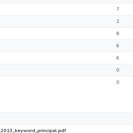
7
2
8
6
6
0
0
2013_keyword_principal.pdf