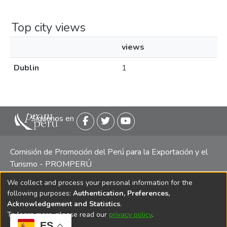
Top city views
views
Dublin
1
Siguenos en
Comisión de Promoción del Perú para la Exportación y el
Turismo - PROMPERÚ
We collect and process your personal information for the
Central telefónica: (511) 616 7300 / 616 7400 Calle Uno
following purposes:
Authentication, Preferences,
Oeste 50, Edificio Mincetur, Pisos 13 y 14, San Isidro -
Acknowledgement and Statistics
.
Lima
To learn more, please read our
privacy policy
.
ES