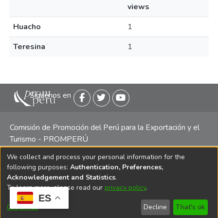
views
Huacho
1
Teresina
1
Siguenos en
Comisión de Promoción del Perú para la Exportación y el
Turismo - PROMPERÚ
We collect and process your personal information for the
Central telefónica: (511) 616 7300 / 616 7400 Calle Uno
following purposes:
Authentication, Preferences,
Oeste 50, Edificio Mincetur, Pisos 13 y 14, San Isidro -
Acknowledgement and Statistics
.
Lima
To learn more, please read our
privacy policy
.
ES
Customize
Decline
That's ok
Copyright 2025 PROMPERÚ