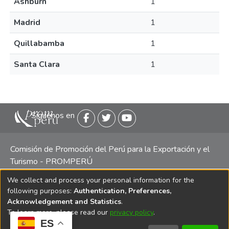
Ashburn
1
Madrid
1
Quillabamba
1
Santa Clara
1
Siguenos en
Comisión de Promoción del Perú para la Exportación y el
Turismo - PROMPERÚ
We collect and process your personal information for the
Central telefónica: (511) 616 7300 / 616 7400 Calle Uno
following purposes:
Authentication, Preferences,
Oeste 50, Edificio Mincetur, Pisos 13 y 14, San Isidro -
Acknowledgement and Statistics
.
Lima
To learn more, please read our
privacy policy
.
ES