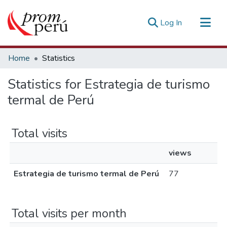
(current)
Log In
Communities & Collections
Home
Statistics
All of DSpace
Statistics for Estrategia de turismo
Estadísticas Externas
termal de Perú
Total visits
views
Estrategia de turismo termal de Perú
77
Total visits per month