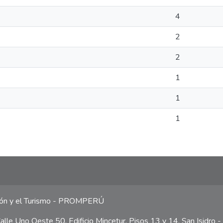
4
2
2
1
1
1
ción y el Turismo - PROMPERÚ
lle Uno Oeste 50, Edificio Mincetur, Pisos 13 y 14, San Isidro -