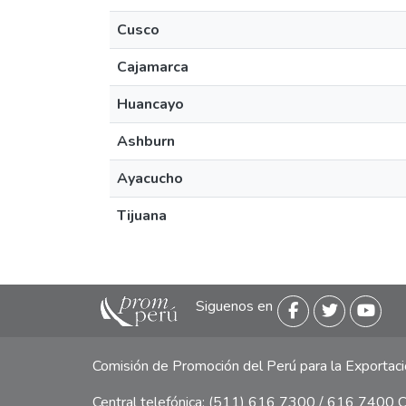
Cusco
Cajamarca
Huancayo
Ashburn
Ayacucho
Tijuana
Siguenos en
Comisión de Promoción del Perú para la Exporta
Central telefónica: (511) 616 7300 / 616 7400 Ca