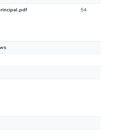
incipal.pdf
54
ews