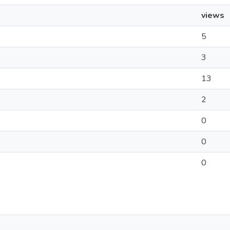
views
5
3
13
2
0
0
0