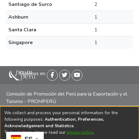
Santiago de Surco
2
Ashburn
1
Santa Clara
1
Singapore
1
Siguenos en
Comisión de Promoción del Perú para la Exportación y el
Turismo - PROMPERÚ
We collect and process your personal information for the
Central telefónica: (511) 616 7300 / 616 7400 Calle Uno
following purposes:
Authentication, Preferences,
Oeste 50, Edificio Mincetur, Pisos 13 y 14, San Isidro -
Acknowledgement and Statistics
.
Lima
To learn more, please read our
privacy policy
.
ES