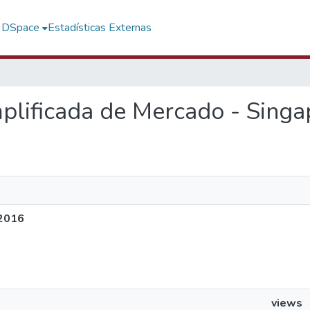
f DSpace
Estadísticas Externas
implificada de Mercado - Sing
 2016
views