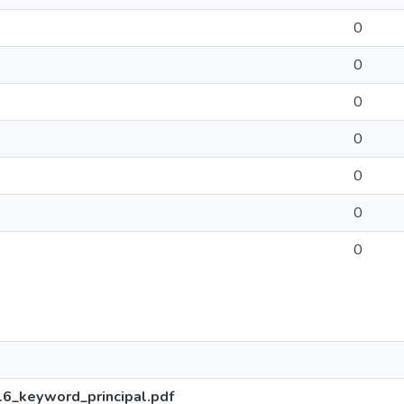
0
0
0
0
0
0
0
6_keyword_principal.pdf