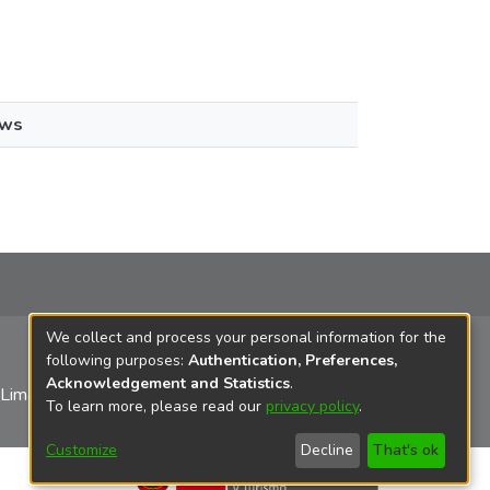
ews
We collect and process your personal information for the
following purposes:
Authentication, Preferences,
Acknowledgement and Statistics
.
 Lima
To learn more, please read our
privacy policy
.
Customize
Decline
That's ok