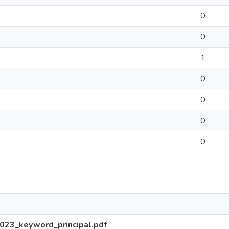
0
0
1
0
0
0
0
023_keyword_principal.pdf