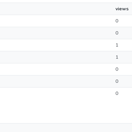
views
0
0
1
1
0
0
0