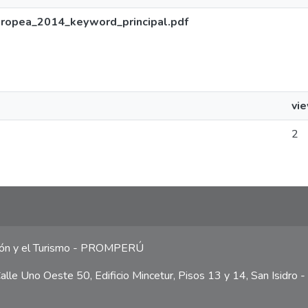
uropea_2014_keyword_principal.pdf
vi
2
ción y el Turismo - PROMPERÚ
lle Uno Oeste 50, Edificio Mincetur, Pisos 13 y 14, San Isidro -