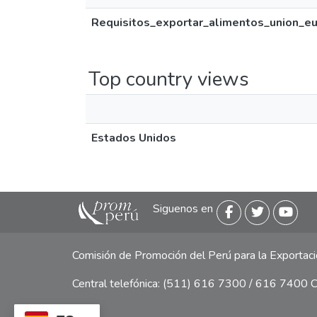
Requisitos_exportar_alimentos_union_e
Top country views
Estados Unidos
Siguenos en
Comisión de Promoción del Perú para la Exporta
Central telefónica: (511) 616 7300 / 616 7400 Ca