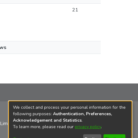
21
ews
We collect and process your personal information for the
following purposes:
Authentication, Preferences,
Acknowledgement and Statistics
.
 Lima
To learn more, please read our
privacy policy
.