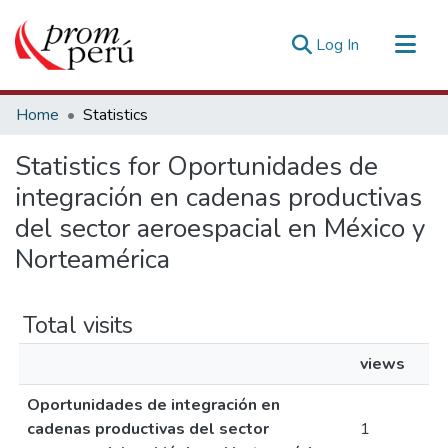
(current)
Log In
Communities & Collections
Home
Statistics
All of DSpace
Statistics for Oportunidades de
Estadísticas Externas
integración en cadenas productivas
del sector aeroespacial en México y
Norteamérica
Total visits
views
Oportunidades de integración en
cadenas productivas del sector
1