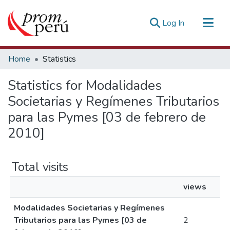
(current)
Log In
Communities & Collections
Home
Statistics
All of DSpace
Statistics for Modalidades
Estadísticas Externas
Societarias y Regímenes Tributarios
para las Pymes [03 de febrero de
2010]
Total visits
views
Modalidades Societarias y Regímenes
Tributarios para las Pymes [03 de
2