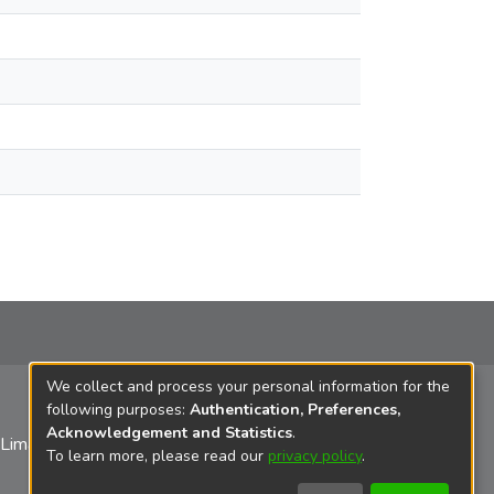
We collect and process your personal information for the
following purposes:
Authentication, Preferences,
Acknowledgement and Statistics
.
 Lima
To learn more, please read our
privacy policy
.