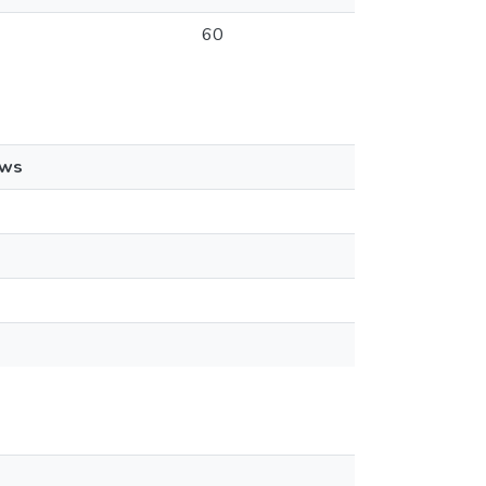
60
ews