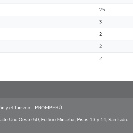
25
3
2
2
2
ción y el Turismo - PROMPERÚ
lle Uno Oeste 50, Edificio Mincetur, Pisos 13 y 14, San Isidro -