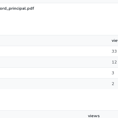
d_principal.pdf
vi
33
12
3
2
views