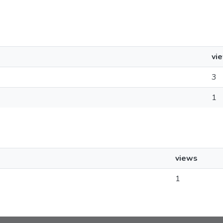
vi
3
1
views
1