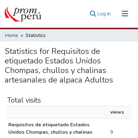
(current)
Log In
Communities & Collections
Home
Statistics
All of DSpace
Statistics for Requisitos de
Estadísticas Externas
etiquetado Estados Unidos
Chompas, chullos y chalinas
artesanales de alpaca Adultos
Total visits
views
Requisitos de etiquetado Estados
Unidos Chompas, chullos y chalinas
9