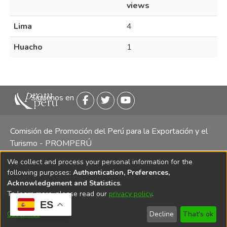
views
Lima
4
Huacho
1
Siguenos en
Comisión de Promoción del Perú para la Exportación y el
Turismo - PROMPERÚ
We collect and process your personal information for the
Central telefónica: (511) 616 7300 / 616 7400 Calle Uno
following purposes:
Authentication, Preferences,
Oeste 50, Edificio Mincetur, Pisos 13 y 14, San Isidro -
Acknowledgement and Statistics
.
Lima
To learn more, please read our
privacy policy
.
ES
Customize
Decline
That's ok
Copyright 2025 PROMPERÚ