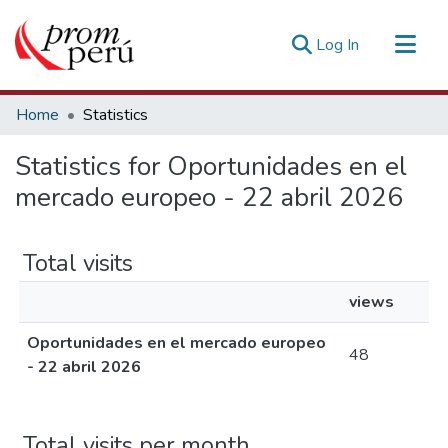
(current)
Log In
Communities & Collections
Home
Statistics
All of DSpace
Statistics for Oportunidades en el
Estadísticas Externas
mercado europeo - 22 abril 2026
Total visits
views
Oportunidades en el mercado europeo
48
- 22 abril 2026
Total visits per month