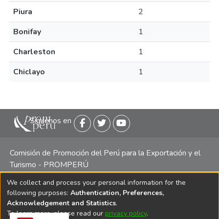
Piura
2
Bonifay
1
Charleston
1
Chiclayo
1
Siguenos en
Comisión de Promoción del Perú para la Exportación y el
Turismo - PROMPERÚ
We collect and process your personal information for the
Central telefónica: (511) 616 7300 / 616 7400 Calle Uno
following purposes:
Authentication, Preferences,
Oeste 50, Edificio Mincetur, Pisos 13 y 14, San Isidro -
Acknowledgement and Statistics
.
Lima
To learn more, please read our
privacy policy
.