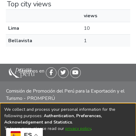
Top city views
views
Lima
10
Bellavista
1
Siguenos en
Comisión de Promoción del Perú para la Exportación y el
Turismo - PROMPERÚ
We collect and process your personal information for the
Central telefónica: (511) 616 7300 / 616 7400 Calle Uno
following purposes:
Authentication, Preferences,
Oeste 50, Edificio Mincetur, Pisos 13 y 14, San Isidro -
Acknowledgement and Statistics
.
Lima
To learn more, please read our
privacy policy
.
ES