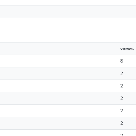
views
8
2
2
2
2
2
2