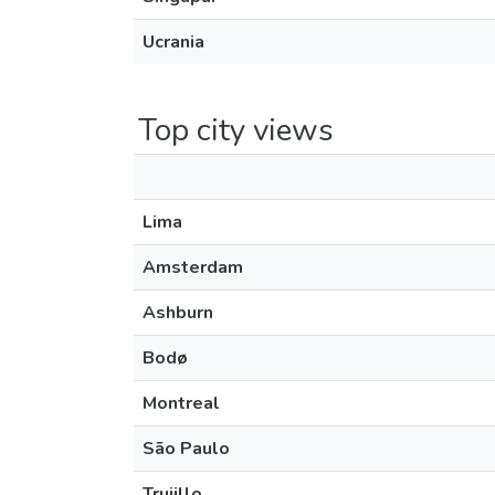
Ucrania
Top city views
Lima
Amsterdam
Ashburn
Bodø
Montreal
São Paulo
Trujillo