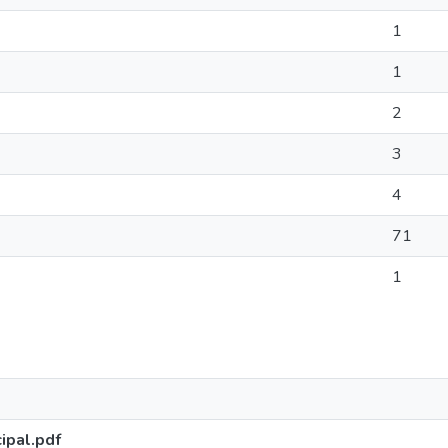
1
1
2
3
4
71
1
pal.pdf