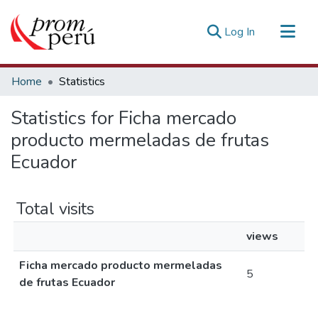
(current)
Log In
Communities & Collections
Home
Statistics
All of DSpace
Statistics for Ficha mercado
Estadísticas Externas
producto mermeladas de frutas
Ecuador
Total visits
views
Ficha mercado producto mermeladas
5
de frutas Ecuador