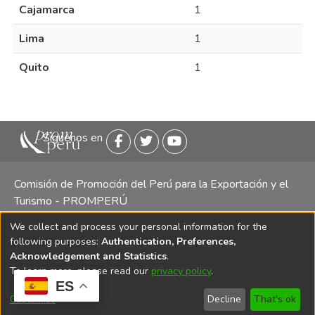
Cajamarca
1
Lima
1
Quito
1
Siguenos en
Comisión de Promoción del Perú para la Exportación y el
Turismo - PROMPERÚ
We collect and process your personal information for the
Central telefónica: (511) 616 7300 / 616 7400 Calle Uno
following purposes:
Authentication, Preferences,
Oeste 50, Edificio Mincetur, Pisos 13 y 14, San Isidro -
Acknowledgement and Statistics
.
Lima
To learn more, please read our
privacy policy
.
ES
Customize
Decline
That's ok
Copyright 2025 PROMPERÚ