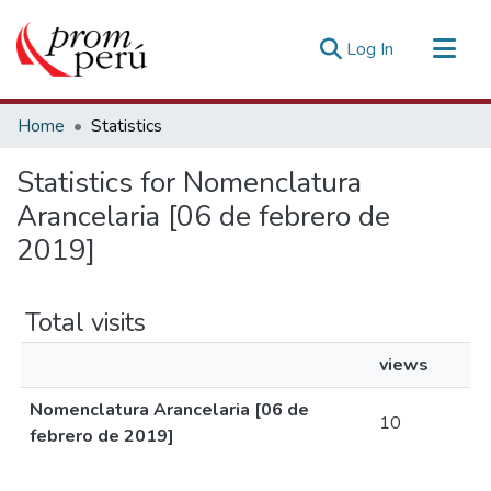
(current)
Log In
Communities & Collections
Home
Statistics
All of DSpace
Statistics for Nomenclatura
Estadísticas Externas
Arancelaria [06 de febrero de
2019]
Total visits
views
Nomenclatura Arancelaria [06 de
10
febrero de 2019]