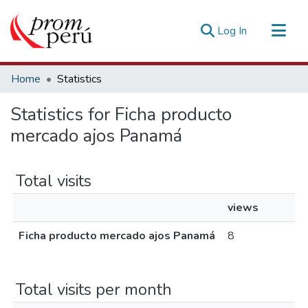
(current)
Log In
Communities & Collections
Home
Statistics
All of DSpace
Statistics for Ficha producto
Estadísticas Externas
mercado ajos Panamá
Total visits
views
Ficha producto mercado ajos Panamá
8
Total visits per month