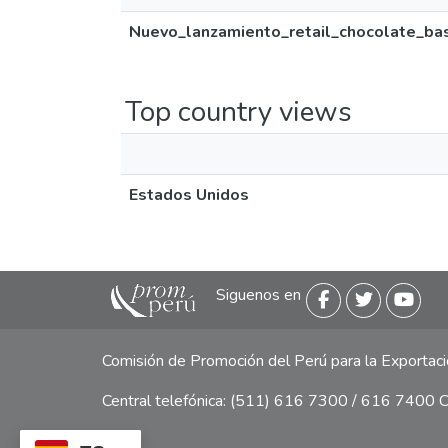
Nuevo_lanzamiento_retail_chocolate_ba
Top country views
Estados Unidos
Siguenos en
Comisión de Promoción del Perú para la Exporta
Central telefónica: (511) 616 7300 / 616 7400 Ca