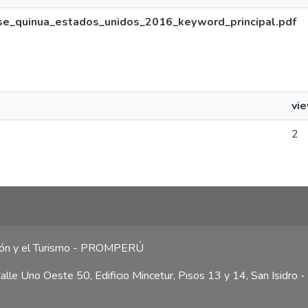
se_quinua_estados_unidos_2016_keyword_principal.pdf
vi
2
ción y el Turismo - PROMPERÚ
lle Uno Oeste 50, Edificio Mincetur, Pisos 13 y 14, San Isidro -