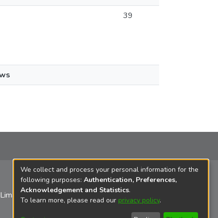
39
ews
We collect and process your personal information for the
following purposes:
Authentication, Preferences,
Acknowledgement and Statistics
.
 Lima
To learn more, please read our
privacy policy
.