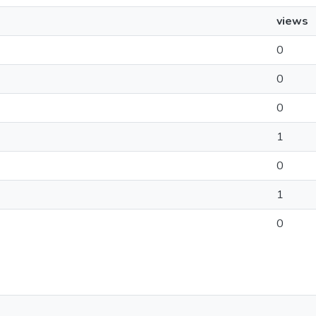
views
0
0
0
1
0
1
0