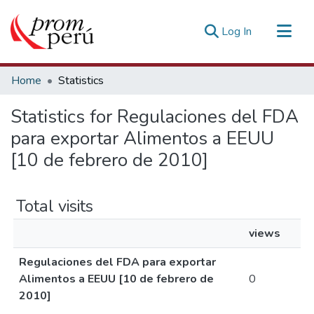
(current)
Log In
Communities & Collections
Home
Statistics
All of DSpace
Statistics for Regulaciones del FDA
Estadísticas Externas
para exportar Alimentos a EEUU
[10 de febrero de 2010]
Total visits
views
Regulaciones del FDA para exportar
Alimentos a EEUU [10 de febrero de
0
2010]