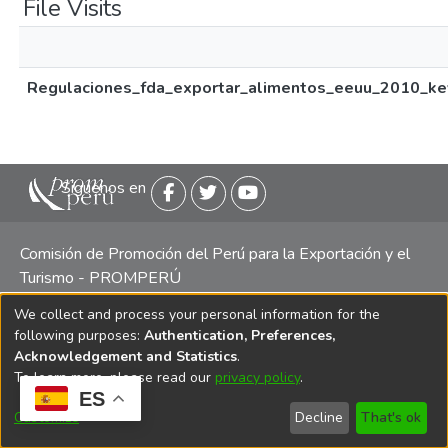
File Visits
Regulaciones_fda_exportar_alimentos_eeuu_2010_key
Siguenos en
Comisión de Promoción del Perú para la Exportación y el
Turismo - PROMPERÚ
We collect and process your personal information for the
Central telefónica: (511) 616 7300 / 616 7400 Calle Uno
following purposes:
Authentication, Preferences,
Oeste 50, Edificio Mincetur, Pisos 13 y 14, San Isidro -
Acknowledgement and Statistics
.
Lima
To learn more, please read our
privacy policy
.
ES
Customize
Decline
That's ok
Copyright 2025 PROMPERÚ