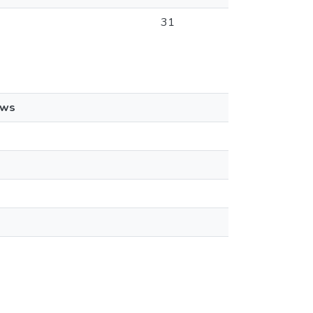
31
ews