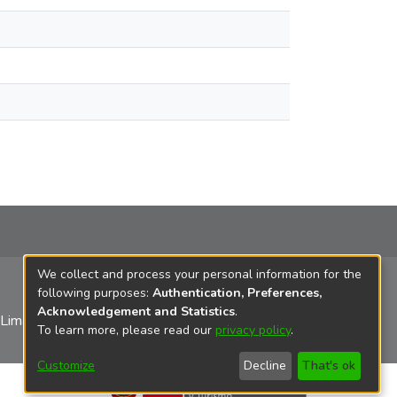
We collect and process your personal information for the
following purposes:
Authentication, Preferences,
Acknowledgement and Statistics
.
 Lima
To learn more, please read our
privacy policy
.
Customize
Decline
That's ok