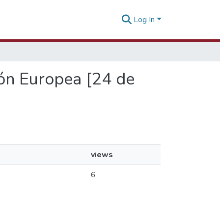
Log In
ión Europea [24 de
views
6