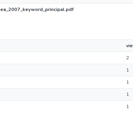
ea_2007_keyword_principal.pdf
vi
2
1
1
1
1